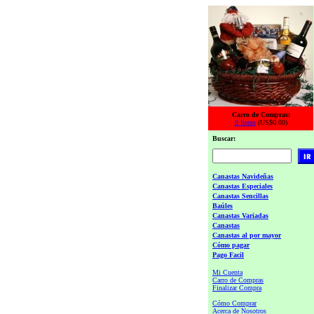
Carro de Compras:
0 Items
(US$0.00)
Buscar:
Canastas Navideñas
Canastas Especiales
Canastas Sencillas
Baúles
Canastas Variadas
Canastas
Canastas al por mayor
Cómo pagar
Pago Facil
Mi Cuenta
Carro de Compras
Finalizar Compra
Cómo Comprar
Acerca de Nosotros