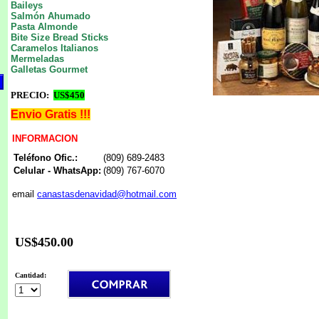
Baileys
Salmón Ahumado
Pasta Almonde
Bite Size Bread Sticks
Caramelos Italianos
Mermeladas
Galletas Gourmet
PRECIO:
US$450
Envio Gratis !!!
INFORMACION
Teléfono Ofic.:
(809) 689-2483
Celular -
WhatsApp:
(809) 767-6070
email
canastasdenavidad@hotmail.com
US$450.00
Cantidad: