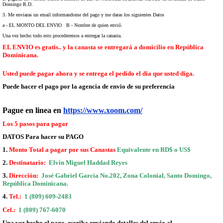
Domingo R.D.
3. Me enviaras un email informandome del pago y me daras los siguientes Datos
a - EL MONTO DEL ENVIO B -
Nombre de quien envió.
Una vez hecho todo esto procederemos a entregar la canasta.
EL ENVIO es gratis.. y la canasta se entregará a domicilio en República
Dominicana.
Usted puede pagar ahora y se entrega el pedido el dia que usted diga.
Puede hacer el pago por la agencia de envio de su preferencia
Pague en linea en
https://www.xoom.com/
Los 5 pasos para pagar
DATOS Para hacer su PAGO
1.
Monto Total a pagar por sus Canastas
Equivalente en RD$ o US$
2.
Destinatario:
Elvin Miguel Haddad Reyes
3.
Dirección:
José Gabriel García No.202, Zona Colonial, Santo Domingo,
República Dominicana.
4.
Tel.:
1 (809) 609-2483
Cel.:
1 (809) 767-6070
Una vez hecho el pago, escriba enviando detalles
del envio al