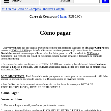
MENU
Buscar:
Mi Cuenta
Carro de Compras
Finalizar Compra
Carro de Compras:
0 Items
(US$0.00)
Cómo pagar
- Una vez verificado que las canastas que deseas comprar son correctos, haz click en
Finalizar
Compra
para
acceder al
FORMULARIO
que deberás rellenar con tus datos personales [Si eres cliente de
Canastas
Navideñas
no será necesario que rellenes todos los datos, pues con sólo introducir tu
Nº Cliente y
Contraseña
que recibiste por e-mail en tu primera compra, bastará para que el formulario se complete
automáticamente]
- Revisa que los datos que figuran en el FORMULARIO son correctos y haz click en el botón
Continuar
que hay al final del Formulario. Esto te llevará a una nueva página donde se te avisa que
tu compra se ha
realizado con éxito
.
MUY IMPORTANTE
: En el formulario verás que aparece un cuadro para incluir un comentario. Ahí debes
indicar Lo que quiera que diga la targeta. y la Direccion donde se enviará la canasta.
- Para finalizar, recibirás un e-mail de confirmación con los datos de tu compra: DATOS DE
FACTURACION, ENVIO y DETALLE DE TU COMPRA
Como Pagar
Western Union
1. Una vez te llegue el email y confirmes que todo esta correcto.
2. pagaras en Western Union a nombre de ELVIN MIGUEL HADDAD REYES en la ciudad de Santo