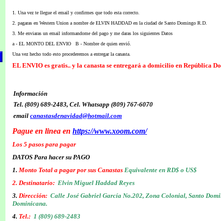
1. Una vez te llegue el email y confirmes que todo esta correcto.
2. pagaras en Western Union a nombre de ELVIN HADDAD en la ciudad de Santo Domingo R.D.
3. Me enviaras un email informandome del pago y me daras los siguientes Datos
a - EL MONTO DEL ENVIO B -
Nombre de quien envió.
Una vez hecho todo esto procederemos a entregar la canasta.
EL ENVIO es gratis.. y la canasta se entregará a domicilio en República D
Información
Tel. (809) 689-2483, Cel. Whatsapp (809) 767-6070
email
canastasdenavidad@hotmail.com
Pague en linea en
https://www.xoom.com/
Los 5 pasos para pagar
DATOS Para hacer su PAGO
1.
Monto Total a pagar por sus Canastas
Equivalente en RD$ o US$
2.
Destinatario:
Elvin Miguel Haddad Reyes
3.
Dirección:
Calle José Gabriel García No.202, Zona Colonial, Santo Dom
Dominicana.
4.
Tel.:
1 (809) 689-2483