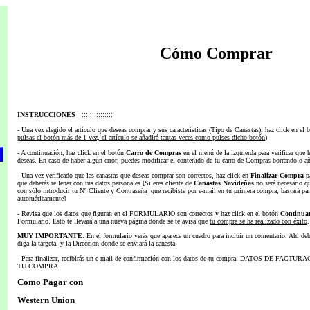
Cómo Comprar
INSTRUCCIONES
:::::::::::::::
- Una vez elegido el artículo que deseas comprar y sus características (Tipo de Canastas), haz click en el
pulsas el botón más de 1 vez, el artículo se añadirá tantas veces como pulses dicho botón
)
- A continuación, haz click en el botón
Carro de Compras
en el menú de la izquierda para verificar que 
deseas. En caso de haber algún error, puedes modificar el contenido de tu carro de Compras borrando o añ
- Una vez verificado que las canastas que deseas comprar son correctos, haz click en
Finalizar
Compra
pa
que deberás rellenar con tus datos personales [Si eres cliente de
Canastas Navideñas
no será necesario qu
con sólo introducir tu
Nº Cliente y Contraseña
que recibiste por e-mail en tu primera compra, bastará par
automáticamente]
- Revisa que los datos que figuran en el FORMULARIO son correctos y haz click en el botón
Continua
Formulario. Esto te llevará a una nueva página donde se te avisa que
tu compra se ha realizado con éxito
.
MUY IMPORTANTE
: En el formulario verás que aparece un cuadro para incluir un comentario. Ahí de
diga la targeta. y la Direccion donde se enviará la canasta.
- Para finalizar, recibirás un e-mail de confirmación con los datos de tu compra: DATOS DE FAC
TU COMPRA
Como Pagar con
Western Union