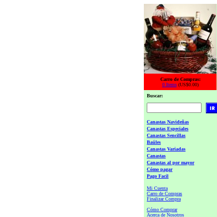
Carro de Compras:
0 Items
(US$0.00)
Buscar:
Canastas Navideñas
Canastas Especiales
Canastas Sencillas
Baúles
Canastas Variadas
Canastas
Canastas al por mayor
Cómo pagar
Pago Facil
Mi Cuenta
Carro de Compras
Finalizar Compra
Cómo Comprar
Acerca de Nosotros