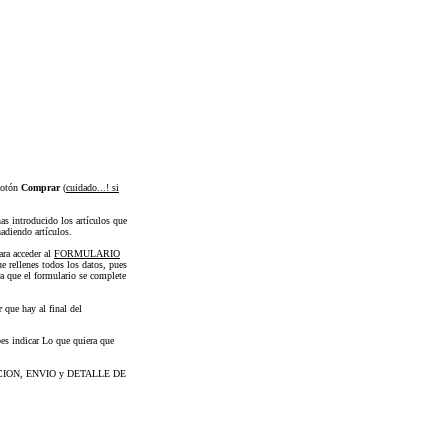
 botón
Comprar
(
cuidado...! si
has introducido los artículos que
adiendo artículos.
ra acceder al
FORMULARIO
e rellenes todos los datos, pues
a que el formulario se complete
r
que hay al final del
bes indicar Lo que quiera que
TURACION, ENVIO y DETALLE DE