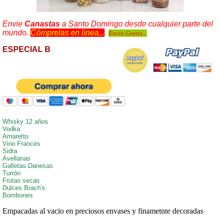
Envie
Canastas
a Santo Domingo desde cualquier parte del
mundo.
Cómprelas en linea...
Envio Gratis...
ESPECIAL B
Whisky 12 años
Vodka
Amaretto
Vino Francés
Sidra
Avellanas
Galletas Danesas
Turrón
Frutas secas
Dulces Brach's
Bombones
Empacadas al vacio en preciosos envases
y finametnte decoradas